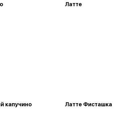
о
Латте
й капучино
Латте Фисташка