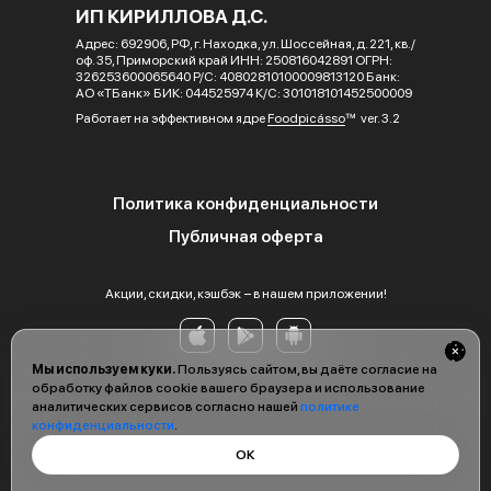
ИП КИРИЛЛОВА Д.С.
Адрес: 692906, РФ, г. Находка, ул. Шоссейная, д. 221, кв./
оф. 35, Приморский край ИНН: 250816042891 ОГРН:
326253600065640 Р/С: 40802810100009813120 Банк:
АО «ТБанк» БИК: 044525974 К/С: 301018101452500009
Работает на эффективном ядре
Foodpicásso
ver. 3.2
Политика конфиденциальности
Публичная оферта
Акции, скидки, кэшбэк − в нашем приложении!
Мы используем куки.
Пользуясь сайтом, вы даёте согласие на
обработку файлов cookie вашего браузера и использование
аналитических сервисов согласно нашей
политике
конфиденциальности
.
ОК