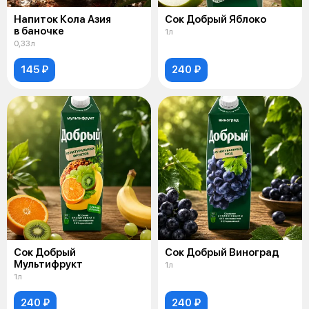
Напиток Кола Азия
Сок Добрый Яблоко
в баночке
1л
0,33л
145 ₽
240 ₽
Сок Добрый
Сок Добрый Виноград
Мультифрукт
1л
1л
240 ₽
240 ₽