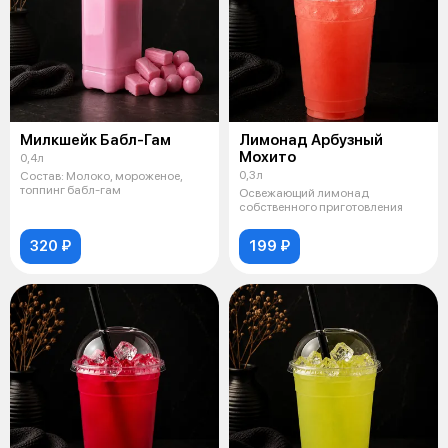
Милкшейк Бабл-Гам
Лимонад Арбузный
Мохито
0,4л
0,3л
Состав: Молоко, мороженое,
топпинг бабл-гам
Освежающий лимонад
собственного приготовления
320 ₽
199 ₽