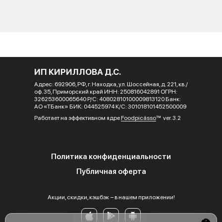
ИП КИРИЛЛОВА Д.С.
Адрес: 692906, РФ, г. Находка, ул. Шоссейная, д. 221, кв./
оф. 35, Приморский край ИНН: 250816042891 ОГРН:
326253600065640 Р/С: 40802810100009813120 Банк:
АО «ТБанк» БИК: 044525974 К/С: 301018101452500009
Работает на эффективном ядре
Foodpicásso
ver. 3.2
Политика конфиденциальности
Публичная оферта
Акции, скидки, кэшбэк − в нашем приложении!