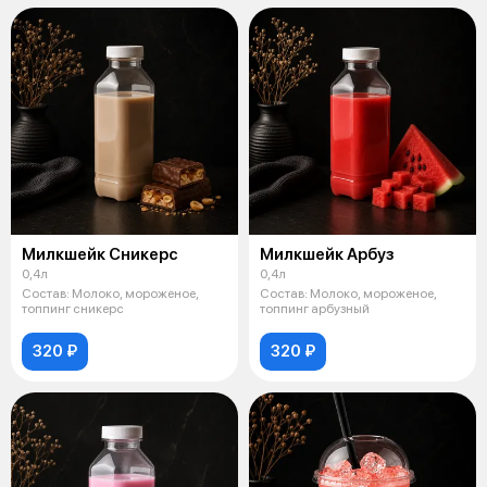
Милкшейк Сникерс
Милкшейк Арбуз
0,4л
0,4л
Состав: Молоко, мороженое,
Состав: Молоко, мороженое,
топпинг сникерс
топпинг арбузный
320 ₽
320 ₽