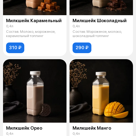
Милкшейк Карамельный
Милкшейк Шоколадный
0,4л
0,4л
Состав: Молоко, мороженое,
Состав: Мороженое, молоко,
карамельный топпинг
шоколадный топпинг
310 ₽
290 ₽
Милкшейк Орео
Милкшейк Манго
0,4л
0,4л