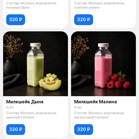
Состав: Молоко, мороженое,
Состав: Молоко, мороженое,
печенье Орео
топпинг манго
320 ₽
320 ₽
Милкшейк Дыня
Милкшейк Малина
0,4л
0,4л
Состав: Молоко, мороженое,
Состав: Молоко, мороженое,
дынный топпинг
малиновый топпинг
320 ₽
320 ₽