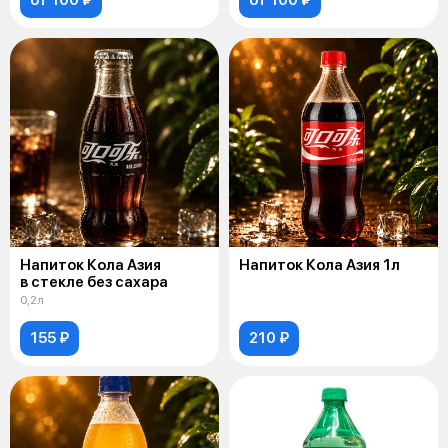
Напиток Кола Азия
Напиток Кола Азия 1л
в стекле без сахара
0,2л
155 ₽
210 ₽