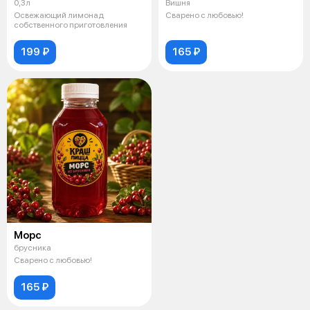
0,3л
Вишня
Освежающий лимонад
Сварено с любовью!
собственного приготовления
199 ₽
165 ₽
Морс
брусника
Сварено с любовью!
165 ₽