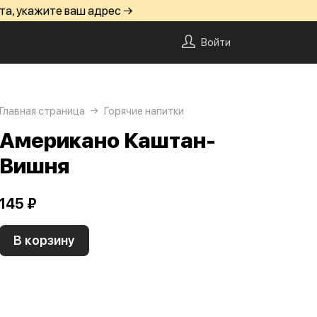
та, укажите ваш адрес →
Войти
Главная страница
Горячие напитки
Американо Каштан-
Вишня
145 ₽
В корзину