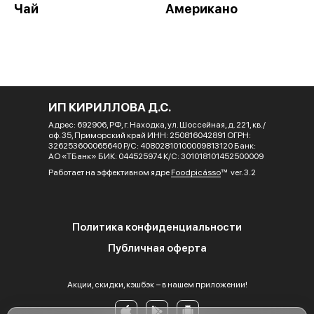
Чай
Американо
ИП КИРИЛЛОВА Д.С.
Адрес: 692906, РФ, г. Находка, ул. Шоссейная, д. 221, кв./
оф. 35, Приморский край ИНН: 250816042891 ОГРН:
326253600065640 Р/С: 40802810100009813120 Банк:
АО «ТБанк» БИК: 044525974 К/С: 301018101452500009
Работает на эффективном ядре
Foodpicásso
ver. 3.2
Политика конфиденциальности
Публичная оферта
Акции, скидки, кэшбэк − в нашем приложении!