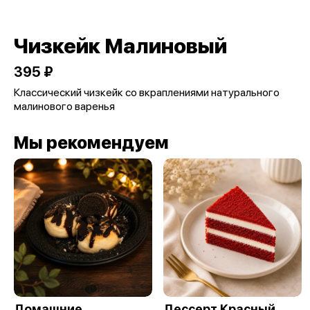
Чизкейк Малиновый
395 ₽
Классический чизкейк со вкраплениями натурального
малинового варенья
Мы рекомендуем
Домашние
Дессерт Красный