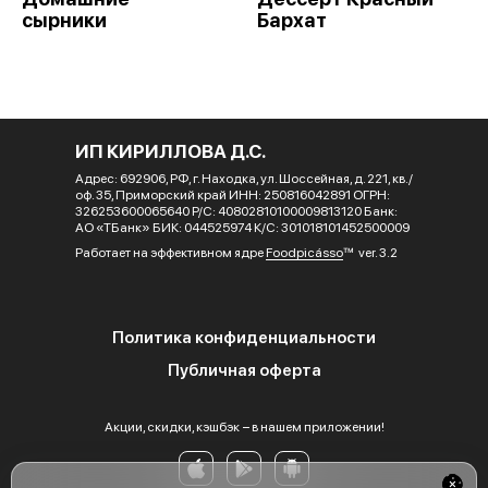
сырники
Бархат
ИП КИРИЛЛОВА Д.С.
Адрес: 692906, РФ, г. Находка, ул. Шоссейная, д. 221, кв./
оф. 35, Приморский край ИНН: 250816042891 ОГРН:
326253600065640 Р/С: 40802810100009813120 Банк:
АО «ТБанк» БИК: 044525974 К/С: 301018101452500009
Работает на эффективном ядре
Foodpicásso
ver. 3.2
Политика конфиденциальности
Публичная оферта
Акции, скидки, кэшбэк − в нашем приложении!