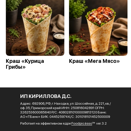
Краш «Курица
Краш «Мега Мясо»
Грибы»
ИП КИРИЛЛОВА Д.С.
Адрес: 692906, РФ, г. Находка, ул. Шоссейная, д. 221, кв./
оф. 35, Приморский край ИНН: 250816042891 ОГРН:
326253600065640 Р/С: 40802810100009813120 Банк:
АО «ТБанк» БИК: 044525974 К/С: 301018101452500009
Работает на эффективном ядре
Foodpicásso
ver. 3.2