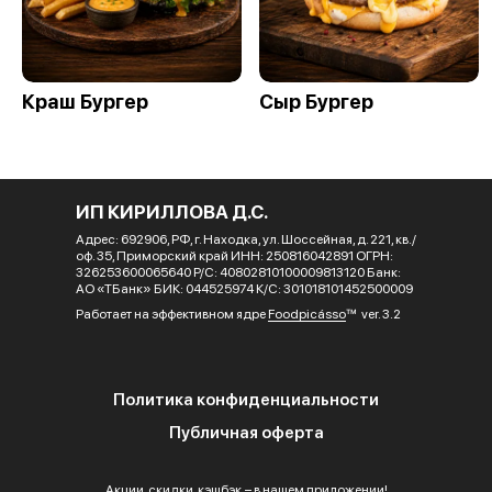
Краш Бургер
Сыр Бургер
ИП КИРИЛЛОВА Д.С.
Адрес: 692906, РФ, г. Находка, ул. Шоссейная, д. 221, кв./
оф. 35, Приморский край ИНН: 250816042891 ОГРН:
326253600065640 Р/С: 40802810100009813120 Банк:
АО «ТБанк» БИК: 044525974 К/С: 301018101452500009
Работает на эффективном ядре
Foodpicásso
ver. 3.2
Политика конфиденциальности
Публичная оферта
Акции, скидки, кэшбэк − в нашем приложении!