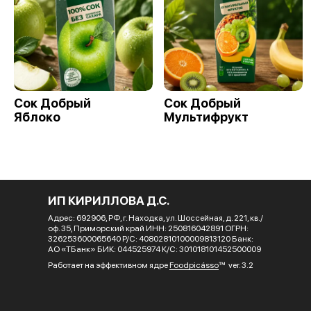
Сок Добрый
Сок Добрый
Яблоко
Мультифрукт
ИП КИРИЛЛОВА Д.С.
Адрес: 692906, РФ, г. Находка, ул. Шоссейная, д. 221, кв./
оф. 35, Приморский край ИНН: 250816042891 ОГРН:
326253600065640 Р/С: 40802810100009813120 Банк:
АО «ТБанк» БИК: 044525974 К/С: 301018101452500009
Работает на эффективном ядре
Foodpicásso
ver. 3.2