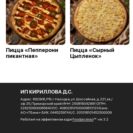
Пицца «Пепперони
Пицца «Сырный
пикантная»
Цыпленок»
ИП КИРИЛЛОВА Д.С.
Адрес: 692906, РФ, г. Находка, ул. Шоссейная, д. 221, кв./
оф. 35, Приморский край ИНН: 250816042891 ОГРН:
326253600065640 Р/С: 40802810100009813120 Банк:
АО «ТБанк» БИК: 044525974 К/С: 301018101452500009
Работает на эффективном ядре
Foodpicásso
ver. 3.2